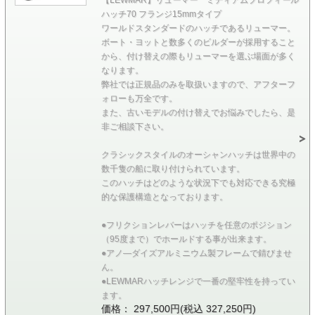
ハッチ70 フランジ15mmタイプ
ワールドスタンダードのハッチであるリューマー。
ボート・ヨットと数多くのビルダーが採用すること
から、付け替えの際もリューマーを選ぶ場面が多く
なります。
弊社では正規品のみを取扱いますので、アフターフ
ォローも万全です。
また、古いモデルの付け替えでお悩みでしたら、是
非ご相談下さい。
クラシックスタイルのオーシャンハッチは世界中の
数千隻の船に取り付けられています。
このハッチはどのような状況下でも対応できる究極
的な保護構造となっております。
●フリクションレバーはハッチを任意のポジション
（95度まで）でホールドする事が出来ます。
●アノ―ダイズアルミニウム製フレームで錆びませ
ん。
●LEWMARハッチレンジで一番の堅牢性を持ってい
ます。
価格： 297,500円(税込 327,250円)