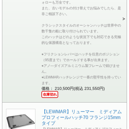
ォローも万全です。
また、古いモデルの付け替えでお悩みでしたら、是
非ご相談下さい。
クラシックスタイルのオーシャンハッチは世界中の
数千隻の船に取り付けられています。
このハッチはどのような状況下でも対応できる究極
的な保護構造となっております。
●フリクションレバーはハッチを任意のポジション
（95度まで）でホールドする事が出来ます。
●アノ―ダイズアルミニウム製フレームで錆びませ
ん。
●LEWMARハッチレンジで一番の堅牢性を持ってい
ます。
価格： 210,500円(税込 231,550円)
在庫切れ
【LEWMAR】リューマー ミディアム
プロフィールハッチ70 フランジ15mm
タイプ
【LEWMAR】リューマー ミディアムプロフィール