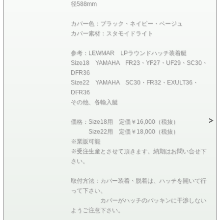
径588mm
カバー色：ブラック・ネイビー・ベージュ
カバー素材：スタモイドライト
参考：LEWMAR LPラウンドハッチ装着艇
Size18 YAMAHA FR23・YF27・UF29・SC30・
DFR36
Size22 YAMAHA SC30・FR32・EXULT36・
DFR36
その他、各輸入艇
価格：Size18用 定価￥16,000（税抜）
Size22用 定価￥18,000（税抜）
※業販可能
※受注生産とさせて頂きます。納期はお問い合せ下
さい。
取付方法：カバー装着・脱着は、ハッチを開いて行
って下さい。
カバーがハッチのパッキンに干渉しない
ようご注意下さい。