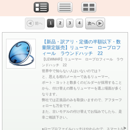
1
2
3
4
前へ
次へ
【新品・訳アリ・定価の半額以下・数
量限定販売】リューマー ロープロフ
ィール ラウンドハッチ 22
【LEWMAR】リューマー ロープロフィール ラウ
ンドハッチ 22
世界中で知らない人はいないのでは？
と、思える程のメーカーであるリューマー。
ボート・ヨットと数多くのビルダーが採用すること
から、付け替えの際もリューマーを選ぶ場面が多く
なります。
弊社では正規品のみを取扱いますので、アフターフ
ォローも万全です。
また、古いモデルの付け替えでお悩みでしたら、是
非ご相談下さい。
●ロープロファイルハッチはやわらかで、スマートな