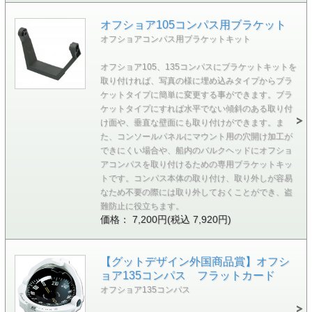
オフショア105コンパス用ブラケット
オフショアコンパス用ブラケットキット
オフショア105、135コンパスにブラケットキットを
取り付ければ、写真の様に埋め込みタイプからブラ
ケットタイプに簡単に変更する事ができます。ブラ
ケットタイプにすれば水平でない傾斜のある取り付
け面や、垂直な壁面にも取り付けができます。ま
た、コンソールパネルにマウント用の穴開け加工が
できにくい場合や、船内のバルクヘッドにオフショ
アコンパスを取り付けるための専用ブラケットキッ
トです。コンパス本体の取り付け、取り外しが容易
なため不要の際には取り外しておくことができ、盗
難防止に役立ちます。
価格： 7,200円(税込 7,920円)
【グットデザイン外国商品賞】オフシ
ョア135コンパス フラットカード
オフショア135コンパス