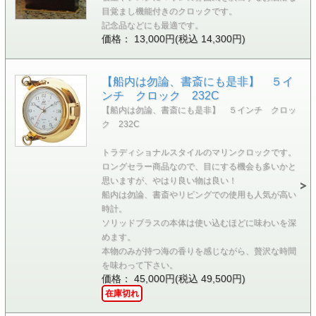
目覚まし機能付きのクロックです。
記念品などにも最適です。
価格： 13,000円(税込 14,300円)
【船内は勿論、書斎にも是非】 ５イ
ンチ クロック 232C
【船内は勿論、書斎にも是非】 ５インチ クロッ
ク 232C
トラディショナルスタイルのマリンクロックです。
ロングセラー商品なので、目にする機会も多いかと
思いますが、やはり良い物は良い！
船内は勿論、書斎やリビングでの使用も人気が高い
時計。
ソリッドブラスの本体は使い込むほどに味わいを深
めます。
本物のみが持つ海の香りを感じながら、贅沢な時間
を味わって下さい。
価格： 45,000円(税込 49,500円)
在庫切れ