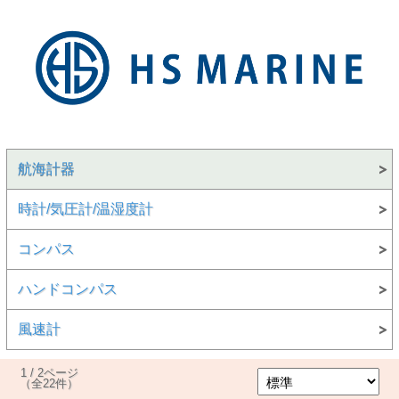
航海計器
時計/気圧計/温湿度計
コンパス
ハンドコンパス
風速計
1 / 2ページ
（全22件）