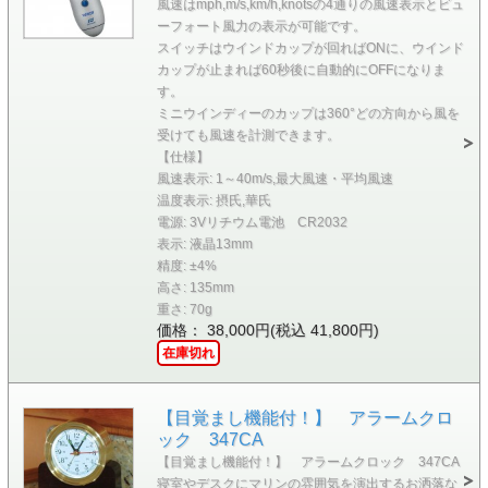
風速はmph,m/s,km/h,knotsの4通りの風速表示とビュ
ーフォート風力の表示が可能です。
スイッチはウインドカップが回ればONに、ウインド
カップが止まれば60秒後に自動的にOFFになりま
す。
ミニウインディーのカップは360°どの方向から風を
受けても風速を計測できます。
【仕様】
風速表示: 1～40m/s,最大風速・平均風速
温度表示: 摂氏,華氏
電源: 3Vリチウム電池 CR2032
表示: 液晶13mm
精度: ±4%
高さ: 135mm
重さ: 70g
価格： 38,000円(税込 41,800円)
在庫切れ
【目覚まし機能付！】 アラームクロ
ック 347CA
【目覚まし機能付！】 アラームクロック 347CA
寝室やデスクにマリンの雰囲気を演出するお洒落な