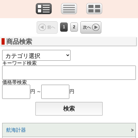
1
2
前へ
次へ
商品検索
キーワード検索
価格帯検索
円 ～
円
航海計器