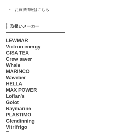
お買得情報はこちら
取扱いメーカー
LEWMAR
Victron energy
GISA TEX
Crew saver
Whale
MARINCO
Waveber
HELLA
MAX POWER
Loflan's
Goiot
Raymarine
PLASTIMO
Glendinning
Vitrifrigo