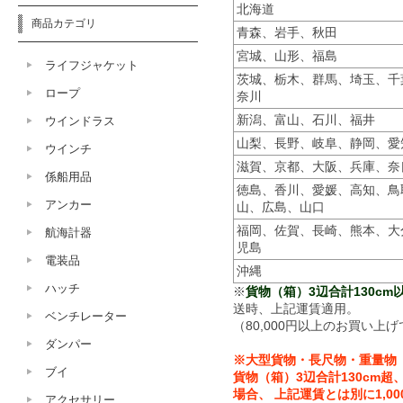
北海道
商品カテゴリ
青森、岩手、秋田
宮城、山形、福島
ライフジャケット
茨城、栃木、群馬、埼玉、千
ロープ
奈川
新潟、富山、石川、福井
ウインドラス
山梨、長野、岐阜、静岡、愛
ウインチ
滋賀、京都、大阪、兵庫、奈
係船用品
徳島、香川、愛媛、高知、鳥
アンカー
山、広島、山口
福岡、佐賀、長崎、熊本、大
航海計器
児島
電装品
沖縄
ハッチ
※
貨物（箱）3辺合計130cm以
送時、上記運賃適用。
ベンチレーター
（80,000円以上のお買い上げ
ダンパー
※大型貨物・長尺物・重量物
ブイ
貨物（箱）3辺合計130cm超、
場合、 上記運賃とは別に1,0
アクセサリー