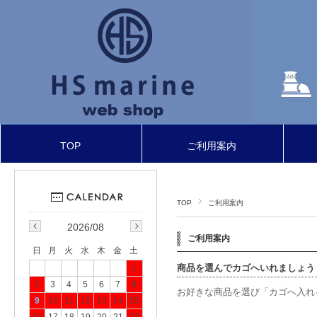
TOP
ご利用案内
TOP
ご利用案内
2026/08
ご利用案内
日
月
火
水
木
金
土
商品を選んでカゴへいれましょう
1
2
3
4
5
6
7
8
お好きな商品を選び「カゴへ入れ
9
10
11
12
13
14
15