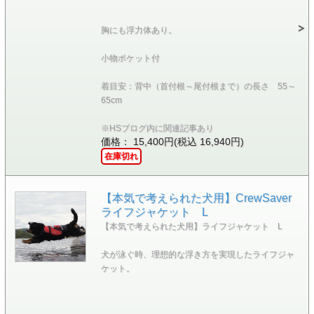
胸にも浮力体あり。
小物ポケット付
着目安：背中（首付根～尾付根まで）の長さ 55～
65cm
※HSブログ内に関連記事あり
価格： 15,400円(税込 16,940円)
在庫切れ
【本気で考えられた犬用】CrewSaver
ライフジャケット L
【本気で考えられた犬用】ライフジャケット L
犬が泳ぐ時、理想的な浮き方を実現したライフジャ
ケット。