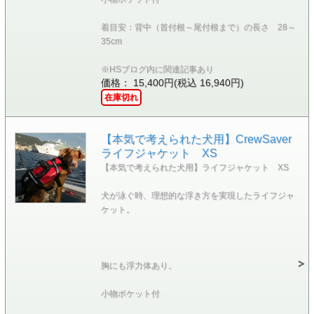
着目安：背中（首付根～尾付根まで）の長さ 28～
35cm
※HSブログ内に関連記事あり
価格： 15,400円(税込 16,940円)
在庫切れ
【本気で考えられた犬用】CrewSaver
ライフジャケット XS
【本気で考えられた犬用】ライフジャケット XS
犬が泳ぐ時、理想的な浮き方を実現したライフジャ
ケット。
胸にも浮力体あり。
小物ポケット付