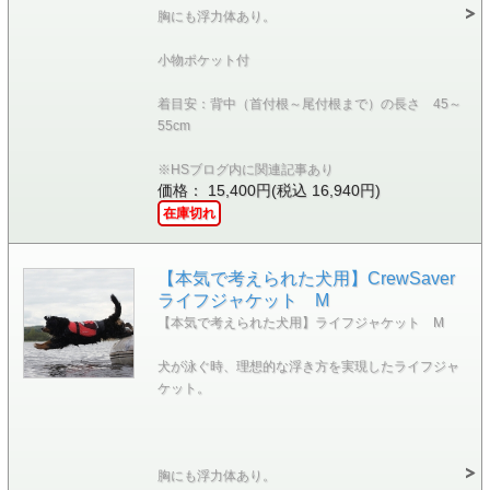
胸にも浮力体あり。
小物ポケット付
着目安：背中（首付根～尾付根まで）の長さ 45～
55cm
※HSブログ内に関連記事あり
価格： 15,400円(税込 16,940円)
在庫切れ
【本気で考えられた犬用】CrewSaver
ライフジャケット M
【本気で考えられた犬用】ライフジャケット M
犬が泳ぐ時、理想的な浮き方を実現したライフジャ
ケット。
胸にも浮力体あり。