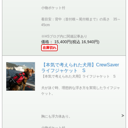
小物ポケット付
着目安：背中（首付根～尾付根まで）の長さ 35～
45cm
※HSブログ内に関連記事あり
価格： 15,400円(税込 16,940円)
在庫切れ
【本気で考えられた犬用】CrewSaver
ライフジャケット S
【本気で考えられた犬用】ライフジャケット S
犬が泳ぐ時、理想的な浮き方を実現したライフジャ
ケット。
胸にも浮力体あり。
小物ポケット付