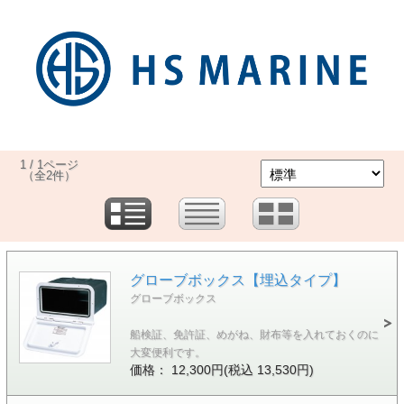
1 / 1ページ
（全2件）
グローブボックス【埋込タイプ】
グローブボックス
船検証、免許証、めがね、財布等を入れておくのに
大変便利です。
価格： 12,300円(税込 13,530円)