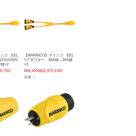
リンコ EEL
【MARINCO】マリンコ EEL
5V/250V
Yアダプター 30A雄→30A雄
V雄×2
×2
8,750)
¥68,300
(税込 ¥75,130)
在庫 △