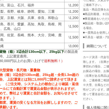
った場合、大変お手
ご連絡下さい。
新潟、富山、石川、福井
\1,200
返品・商品交換を
山梨、長野、岐阜、静岡、愛知、三重
\1,200
■商品到着後、８日
滋賀、京都、大阪、兵庫、奈良、和歌山
\1,200
■事前連絡をいただ
■製品箱・取扱い説
徳島、香川、愛媛、高知、鳥取、島根、岡
\1,500
る場合。
山、広島、山口
■一度商品を使用し
福岡、佐賀、長崎、熊本、大分、宮崎、鹿
\1,500
■不具合・破損・汚
児島
沖縄
\3,000
納期について
貨物（箱）3辺合計130cm以下、25kg以下
の製品発
時、上記運賃適用。
カード決済・代金
80,000円以上のお買い上げで
送料無料！）
致します。（在庫
庫切れの場合、ご
大型貨物・長尺物・重量物
お振込の場合、お振
物（箱）3辺合計130cm超、25kg超・全長1.3m超の
（在庫がある商品
合、 上記運賃とは別に1,000円ご請求させて頂きま
合、ご連絡後ご相
。 （ご注文時、システム上の都合により確認・返信
※大雪、台風など
ールにて自動計算で運賃込金額が表示されますが、
性がございます。
めて、弊社より運賃と合計金額を、お知らせさせて
使って運送会社に
きます。）
ださい。
都度、運賃の安くなる方法をお探ししますので、ご
承願います。
個人情報に関