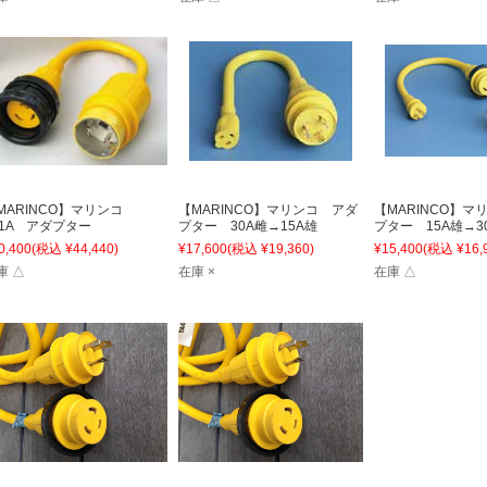
MARINCO】マリンコ
【MARINCO】マリンコ アダ
【MARINCO】マ
21A アダプター
プター 30A雌→15A雄
プター 15A雄→3
0,400
(税込 ¥44,440)
¥17,600
(税込 ¥19,360)
¥15,400
(税込 ¥16,
庫 △
在庫 ×
在庫 △