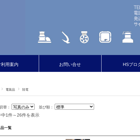
ご利用案内
お問い合せ
HSブロ
電装品
陸電
切替：
並び順：
件中1件～26件を表示
商品一覧