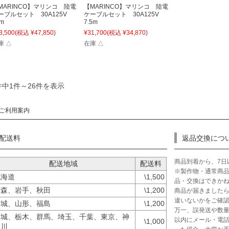
MARINCO】マリンコ 陸電
【MARINCO】マリンコ 陸電
ーブルセット 30A125V
ケーブルセット 30A125V
m
7.5m
3,500
(税込 ¥47,850)
¥31,700
(税込 ¥34,870)
庫 △
在庫 △
件中1件～26件を表示
ご利用案内
配送料
返品交換につ
商品到着から、7日
配送地域
配送料
※製作物・通常商
北海道
\1,500
品・交換はできか
青森、岩手、秋田
\1,200
商品が届きました
違いないかをご確
宮城、山形、福島
\1,200
万一、誤発送や数量
茨城、栃木、群馬、埼玉、千葉、東京、神
以内にメール・電話
\1,000
奈川