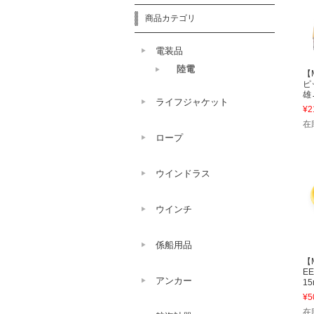
商品カテゴリ
電装品
陸電
【
ピ
雄
ライフジャケット
¥2
在
ロープ
ウインドラス
ウインチ
係船用品
【
E
アンカー
15
¥5
在