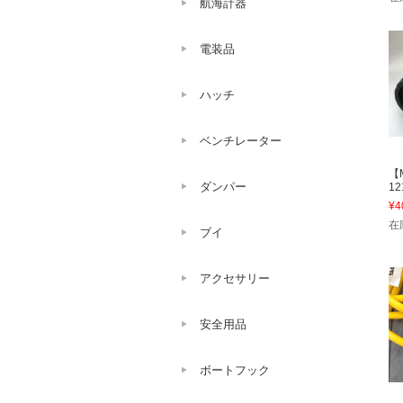
航海計器
電装品
ハッチ
ベンチレーター
【
ダンパー
1
¥4
在
ブイ
アクセサリー
安全用品
ボートフック