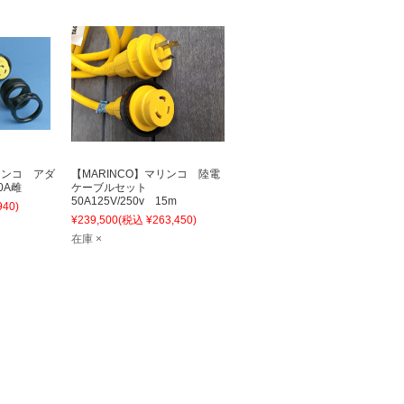
リンコ アダ
【MARINCO】マリンコ 陸電
0A雌
ケーブルセット
50A125V/250v 15m
940)
¥239,500
(税込 ¥263,450)
在庫 ×