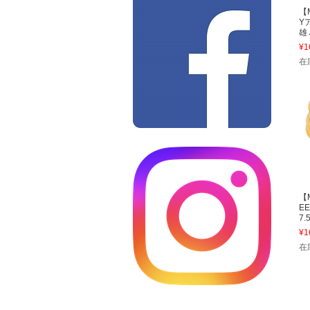
【
Y
雄→
¥1
在
【
E
7.
¥1
在