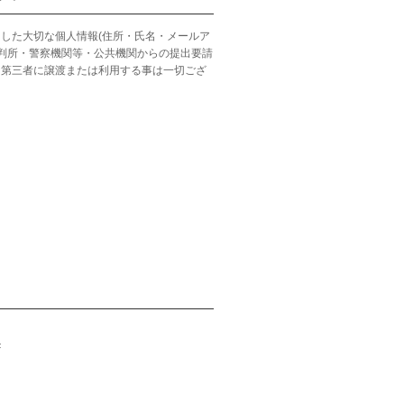
した大切な個人情報(住所・氏名・メールア
裁判所・警察機関等・公共機関からの提出要請
、第三者に譲渡または利用する事は一切ござ
F