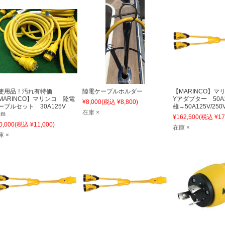
使用品！汚れ有特価
陸電ケーブルホルダー
【MARINCO】マ
MARINCO】マリンコ 陸電
Yアダプター 50A12
¥8,000
(税込 ¥8,800)
ーブルセット 30A125V
雄→50A125V/250
在庫 ×
5m
¥162,500
(税込 ¥17
0,000
(税込 ¥11,000)
在庫 ×
庫 ×