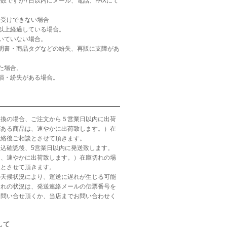
数ですが7日以内にメール、電話、FAXにて
お受けできない場合
以上経過している場合。
いていない場合。
明書・商品タグなどの紛失、再販に支障があ
た場合。
損・紛失がある場合。
引換の場合、ご注文から５営業日以内に出荷
がある商品は、速やかに出荷致します。）在
連絡後ご相談とさせて頂きます。
込確認後、5営業日以内に発送致します。
は、速やかに出荷致します。）在庫切れの場
談とさせて頂きます。
の天候状況により、運送に遅れが生じる可能
遅れの状況は、発送連絡メールの伝票番号を
お問い合せ頂くか、当店までお問い合わせく
して