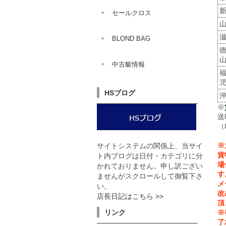
セールクロス
BLOND BAG
中古艇情報
HSブログ
※
送
（
※
サイトシステムの関係上、当サイ
貨
ト内ブログは日付・カテゴリに分
場
かれておりません。申し訳ござい
す
ませんがスクロールして御覧下さ
メ
い。
改
店長日記はこちら >>
頂
リンク
※
了