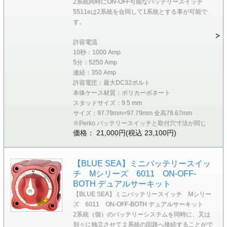
2系統同時にON-OFF可能なバッテリースイッチ
5511eは2系統を合同して1系統とする事が可能で
す。
許容電流
10秒：1000 Amp
5分：5250 Amp
連続：350 Amp
許容電圧：最大DC32ボルト
本体ケース材質：ポリカーボネート
スタッドサイズ：9.5 mm
サイズ：97.79mm×97.79mm 全高78.67mm
※Perko バッテリースイッチと取付穴寸法が同じ
価格： 21,000円(税込 23,100円)
【BLUE SEA】ミニバッテリースイッ
チ Mシリーズ 6011 ON-OFF-
BOTH デュアルサーキット
【BLUE SEA】ミニバッテリースイッチ Mシリー
ズ 6011 ON-OFF-BOTH デュアルサーキット
2系統（個）のバッテリーシステムを同時に、又は
別々に独立させて２系統の回路へ接続することがで