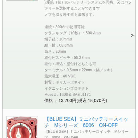
2系統（個）のバッテリーシステムを同時、又はバッ
テリーを選択することができます
ノブを取り外す事も出来ます。
連続：300Amp使用可能
クランキング（10秒）：500 Amp
端子径：10mmφ
縦・横：68.6mm
高さ：80mm
取付ビスピッチ：55.27mm
取付：埋込・壁付けどちらも可
ターミナル：9.5mm x 22mm（錫メッキ）
最大電圧：48 VDC
材質：ポリカーボネイト
イグニッションプロテクト
Meet UL 1500 & SAE J1171
価格： 13,700円(税込 15,070円)
【BLUE SEA】ミニバッテリースイッ
チ Mシリーズ 6006 ON-OFF
【BLUE SEA】ミニバッテリースイッチ Mシリー
ズ 6006 ON-OFF