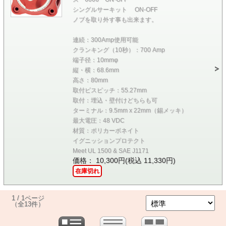
シングルサーキット ON-OFF
ノブを取り外す事も出来ます。
連続：300Amp使用可能
クランキング（10秒）：700 Amp
端子径：10mmφ
縦・横：68.6mm
高さ：80mm
取付ビスピッチ：55.27mm
取付：埋込・壁付けどちらも可
ターミナル：9.5mm x 22mm（錫メッキ）
最大電圧：48 VDC
材質：ポリカーボネイト
イグニッションプロテクト
Meet UL 1500 & SAE J1171
価格： 10,300円(税込 11,330円)
在庫切れ
1 / 1ページ
（全13件）