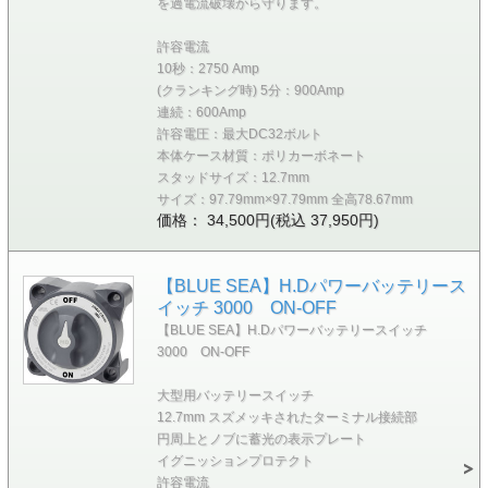
を過電流破壊から守ります。
許容電流
10秒：2750 Amp
(クランキング時) 5分：900Amp
連続：600Amp
許容電圧：最大DC32ボルト
本体ケース材質：ポリカーボネート
スタッドサイズ：12.7mm
サイズ：97.79mm×97.79mm 全高78.67mm
価格： 34,500円(税込 37,950円)
【BLUE SEA】H.Dパワーバッテリース
イッチ 3000 ON-OFF
【BLUE SEA】H.Dパワーバッテリースイッチ
3000 ON-OFF
大型用バッテリースイッチ
12.7mm スズメッキされたターミナル接続部
円周上とノブに蓄光の表示プレート
イグニッションプロテクト
許容電流