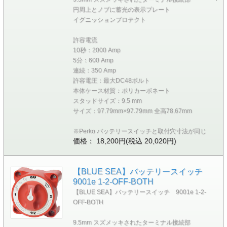
円周上とノブに蓄光の表示プレート
イグニッションプロテクト
許容電流
10秒：2000 Amp
5分：600 Amp
連続：350 Amp
許容電圧：最大DC48ボルト
本体ケース材質：ポリカーボネート
スタッドサイズ：9.5 mm
サイズ：97.79mm×97.79mm 全高78.67mm
※Perko バッテリースイッチと取付穴寸法が同じ
価格： 18,200円(税込 20,020円)
【BLUE SEA】バッテリースイッチ
9001e 1-2-OFF-BOTH
【BLUE SEA】バッテリースイッチ 9001e 1-2-
OFF-BOTH
9.5mm スズメッキされたターミナル接続部