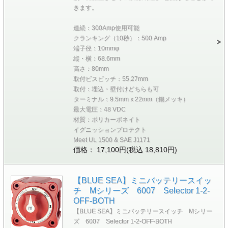
きます。
連続：300Amp使用可能
クランキング（10秒）：500 Amp
端子径：10mmφ
縦・横：68.6mm
高さ：80mm
取付ビスピッチ：55.27mm
取付：埋込・壁付けどちらも可
ターミナル：9.5mm x 22mm（錫メッキ）
最大電圧：48 VDC
材質：ポリカーボネイト
イグニッションプロテクト
Meet UL 1500 & SAE J1171
価格： 17,100円(税込 18,810円)
【BLUE SEA】ミニバッテリースイッ
チ Mシリーズ 6007 Selector 1-2-
OFF-BOTH
【BLUE SEA】ミニバッテリースイッチ Mシリー
ズ 6007 Selector 1-2-OFF-BOTH