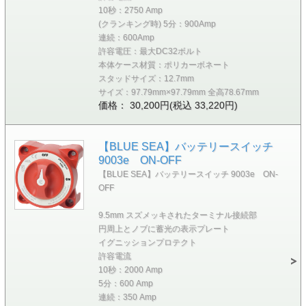
10秒：2750 Amp
(クランキング時) 5分：900Amp
連続：600Amp
許容電圧：最大DC32ボルト
本体ケース材質：ポリカーボネート
スタッドサイズ：12.7mm
サイズ：97.79mm×97.79mm 全高78.67mm
価格： 30,200円(税込 33,220円)
【BLUE SEA】バッテリースイッチ
9003e ON-OFF
【BLUE SEA】バッテリースイッチ 9003e ON-
OFF
9.5mm スズメッキされたターミナル接続部
円周上とノブに蓄光の表示プレート
イグニッションプロテクト
許容電流
10秒：2000 Amp
5分：600 Amp
連続：350 Amp