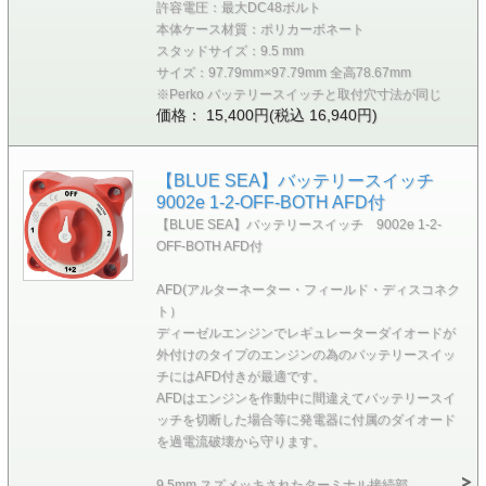
許容電圧：最大DC48ボルト
本体ケース材質：ポリカーボネート
スタッドサイズ：9.5 mm
サイズ：97.79mm×97.79mm 全高78.67mm
※Perko バッテリースイッチと取付穴寸法が同じ
価格： 15,400円(税込 16,940円)
【BLUE SEA】バッテリースイッチ
9002e 1-2-OFF-BOTH AFD付
【BLUE SEA】バッテリースイッチ 9002e 1-2-
OFF-BOTH AFD付
AFD(アルターネーター・フィールド・ディスコネク
ト）
ディーゼルエンジンでレギュレーターダイオードが
外付けのタイプのエンジンの為のバッテリースイッ
チにはAFD付きが最適です。
AFDはエンジンを作動中に間違えてバッテリースイ
ッチを切断した場合等に発電器に付属のダイオード
を過電流破壊から守ります。
9.5mm スズメッキされたターミナル接続部