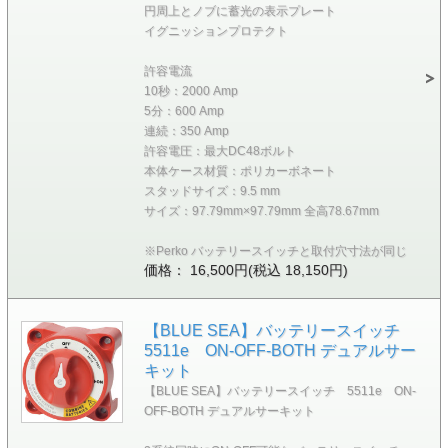
円周上とノブに蓄光の表示プレート
イグニッションプロテクト
許容電流
10秒：2000 Amp
5分：600 Amp
連続：350 Amp
許容電圧：最大DC48ボルト
本体ケース材質：ポリカーボネート
スタッドサイズ：9.5 mm
サイズ：97.79mm×97.79mm 全高78.67mm
※Perko バッテリースイッチと取付穴寸法が同じ
価格： 16,500円(税込 18,150円)
【BLUE SEA】バッテリースイッチ
5511e ON-OFF-BOTH デュアルサー
キット
【BLUE SEA】バッテリースイッチ 5511e ON-
OFF-BOTH デュアルサーキット