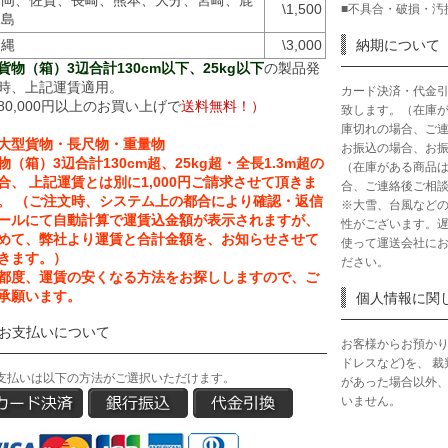
福岡、佐賀、長崎、熊本、大分、宮崎、鹿
\1,500
■不具合・破損・汚
児島
沖縄
\3,000
納期について
貨物（箱）3辺合計130cm以下、25kg以下
の製品発
時、上記運賃適用。
カード決済・代金
80,000円以上のお買い上げで
送料無料！）
致します。（在庫
庫切れの場合、ご
大型貨物・長尺物・重量物
お振込の場合、お振
物（箱）3辺合計130cm超、25kg超・全長1.3m超の
（在庫がある商品
合、 上記運賃とは別に1,000円ご請求させて頂きま
合、ご連絡後ご相
。 （ご注文時、システム上の都合により確認・返信
※大雪、台風など
ールにて自動計算で運賃込金額が表示されますが、
性がございます。
めて、弊社より運賃と合計金額を、お知らせさせて
使って運送会社に
きます。）
ださい。
都度、運賃の安くなる方法をお探ししますので、ご
承願います。
個人情報に関
お支払いについて
お客様からお預かり
ドレスなど)を、 
支払いは以下の方法がご選択いただけます。
があった場合以外
いません。