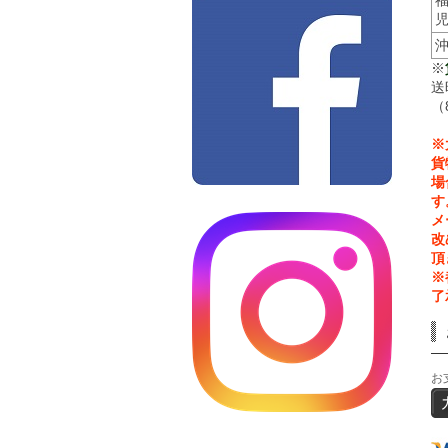
※
送
（
※
貨
場
す
メ
改
頂
※
了
お