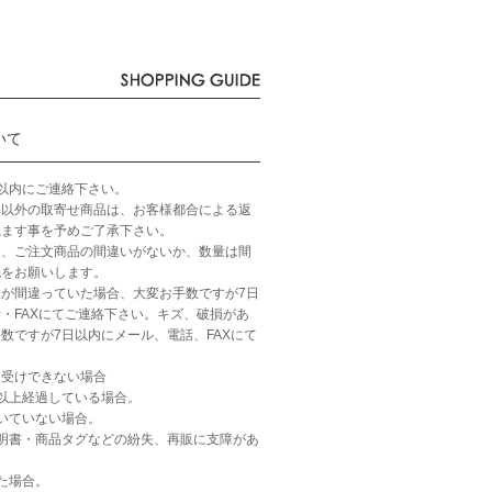
いて
以内にご連絡下さい。
品以外の取寄せ商品は、お客様都合による返
ねます事を予めご了承下さい。
ら、ご注文商品の間違いがないか、数量は間
認をお願いします。
が間違っていた場合、大変お手数ですが7日
・FAXにてご連絡下さい。キズ、破損があ
数ですが7日以内にメール、電話、FAXにて
お受けできない場合
以上経過している場合。
いていない場合。
明書・商品タグなどの紛失、再販に支障があ
た場合。