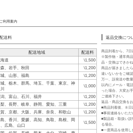
ご利用案内
配送料
返品交換につ
商品到着から、7日
配送地域
配送料
※製作物・通常商
北海道
\1,500
品・交換はできか
青森、岩手、秋田
\1,200
商品が届きました
違いないかをご確
宮城、山形、福島
\1,200
万一、誤発送や数量
茨城、栃木、群馬、埼玉、千葉、東京、神
以内にメール・電話
\1,000
奈川
った場合、大変お手
ご連絡下さい。
新潟、富山、石川、福井
\1,200
返品・商品交換を
山梨、長野、岐阜、静岡、愛知、三重
\1,200
■商品到着後、８日
滋賀、京都、大阪、兵庫、奈良、和歌山
\1,200
■事前連絡をいただ
■製品箱・取扱い説
徳島、香川、愛媛、高知、鳥取、島根、岡
\1,500
る場合。
山、広島、山口
■一度商品を使用し