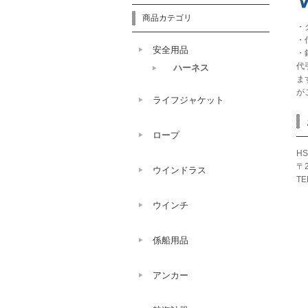
商品カテゴリ
・
・
安全用品
・
代
ハーネス
ま
が
ライフジャケット
ロープ
HS
〒
ウインドラス
TE
ウインチ
係船用品
アンカー