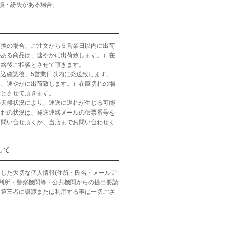
損・紛失がある場合。
引換の場合、ご注文から５営業日以内に出荷
がある商品は、速やかに出荷致します。）在
連絡後ご相談とさせて頂きます。
込確認後、5営業日以内に発送致します。
は、速やかに出荷致します。）在庫切れの場
談とさせて頂きます。
の天候状況により、運送に遅れが生じる可能
遅れの状況は、発送連絡メールの伝票番号を
お問い合せ頂くか、当店までお問い合わせく
して
した大切な個人情報(住所・氏名・メールア
裁判所・警察機関等・公共機関からの提出要請
、第三者に譲渡または利用する事は一切ござ