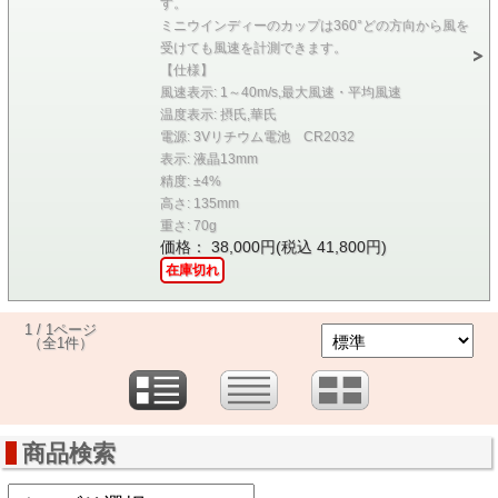
す。
ミニウインディーのカップは360°どの方向から風を
受けても風速を計測できます。
【仕様】
風速表示: 1～40m/s,最大風速・平均風速
温度表示: 摂氏,華氏
電源: 3Vリチウム電池 CR2032
表示: 液晶13mm
精度: ±4%
高さ: 135mm
重さ: 70g
価格： 38,000円(税込 41,800円)
在庫切れ
1 / 1ページ
（全1件）
商品検索