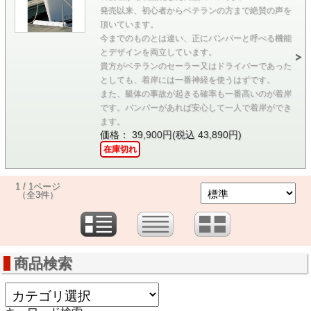
発売以来、初心者からベテランの方まで絶賛の声を
頂いています。
今までのものとは違い、正にバンパーと呼べる機能
とデザインを両立しています。
貴方がベテランのセーラー又はドライバーであった
としても、着岸には一番神経を使うはずです。
また、艇体の事故が起きる確率も一番高いのが着岸
です。バンパーがあれば安心して一人で着岸ができ
ます。
価格： 39,900円(税込 43,890円)
在庫切れ
1 / 1ページ
（全3件）
商品検索