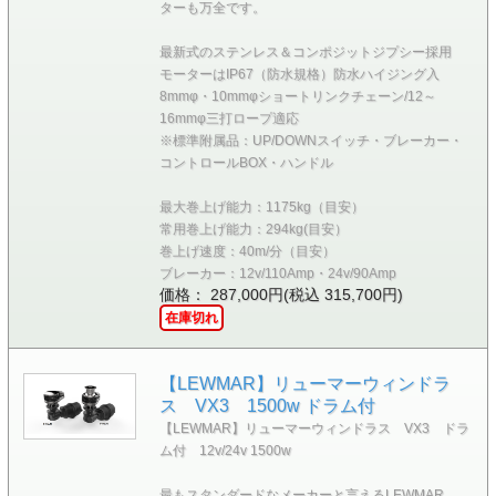
ターも万全です。
最新式のステンレス＆コンポジットジプシー採用
モーターはIP67（防水規格）防水ハイジング入
8mmφ・10mmφショートリンクチェーン/12～
16mmφ三打ロープ適応
※標準附属品：UP/DOWNスイッチ・ブレーカー・
コントロールBOX・ハンドル
最大巻上げ能力：1175kg（目安）
常用巻上げ能力：294kg(目安）
巻上げ速度：40m/分（目安）
ブレーカー：12v/110Amp・24v/90Amp
価格： 287,000円(税込 315,700円)
在庫切れ
【LEWMAR】リューマーウィンドラ
ス VX3 1500w ドラム付
【LEWMAR】リューマーウィンドラス VX3 ドラ
ム付 12v/24v 1500w
最もスタンダードなメーカーと言えるLEWMAR。