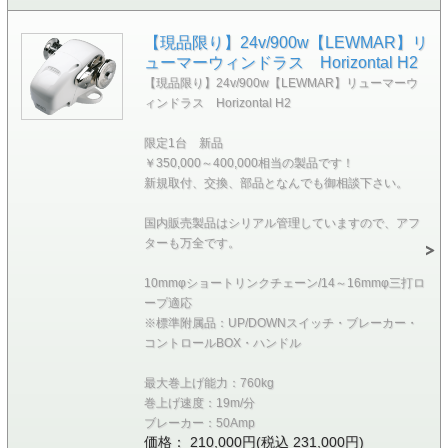
【現品限り】24v/900w【LEWMAR】リ
ューマーウィンドラス Horizontal H2
【現品限り】24v/900w【LEWMAR】リューマーウ
ィンドラス Horizontal H2
限定1台 新品
￥350,000～400,000相当の製品です！
新規取付、交換、部品となんでも御相談下さい。
国内販売製品はシリアル管理していますので、アフ
ターも万全です。
10mmφショートリンクチェーン/14～16mmφ三打ロ
ープ適応
※標準附属品：UP/DOWNスイッチ・ブレーカー・
コントロールBOX・ハンドル
最大巻上げ能力：760kg
巻上げ速度：19m/分
ブレーカー：50Amp
価格： 210,000円(税込 231,000円)