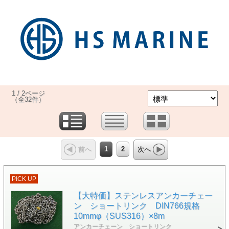
1 / 2ページ
（全32件）
1
2
前へ
次へ
PICK UP
【大特価】ステンレスアンカーチェー
ン ショートリンク DIN766規格
10mmφ（SUS316）×8m
アンカーチェーン ショートリンク