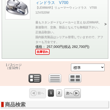
ィンドラス V700
【LEWMAR】リューマーウィンドラス V700
12V/320W
最もスタンダードなメーカーと言えるLEWMAR。
新規取付、交換、部品となんでも御相談下さい。
正規品取扱い。
国内販売製品はシリアル管理していますので、アフ
ターも万全です。
価格： 257,000円(税込 282,700円)
在庫切れ
1 / 2ページ
（全32件）
1
2
前へ
次へ
商品検索