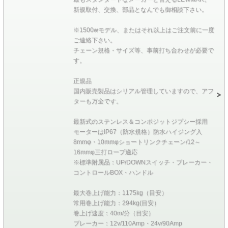
新規取付、交換、部品となんでも御相談下さい。
※1500wモデル、またはそれ以上はご注文前に一度
ご連絡下さい。
チェーン規格・サイズ等、事前打ち合わせが必要で
す。
正規品
国内販売製品はシリアル管理していますので、アフ
ターも万全です。
最新式のステンレス＆コンポジットジプシー採用
モーターはIP67（防水規格）防水ハイジング入
8mmφ・10mmφショートリンクチェーン/12～
16mmφ三打ロープ適応
※標準附属品：UP/DOWNスイッチ・ブレーカー・
コントロールBOX・ハンドル
最大巻上げ能力：1175kg（目安）
常用巻上げ能力：294kg(目安）
巻上げ速度：40m/分（目安）
ブレーカー：12v/110Amp・24v/90Amp