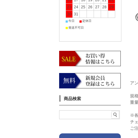
16
17
18
19
20
21
22
23
24
25
26
27
28
29
30
31
■
■
今日
定休日
■
発送不可日
アン
規格
商品検索
重量
※
チ
ご