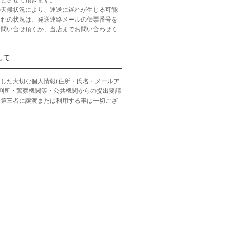
の天候状況により、運送に遅れが生じる可能
遅れの状況は、発送連絡メールの伝票番号を
お問い合せ頂くか、当店までお問い合わせく
して
した大切な個人情報(住所・氏名・メールア
裁判所・警察機関等・公共機関からの提出要請
、第三者に譲渡または利用する事は一切ござ