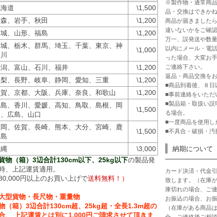
※製作物・通常商
北海道
\1,500
品・交換はできか
青森、岩手、秋田
\1,200
商品が届きました
違いないかをご確
宮城、山形、福島
\1,200
万一、誤発送や数量
茨城、栃木、群馬、埼玉、千葉、東京、神
以内にメール・電話
\1,000
奈川
った場合、大変お手
ご連絡下さい。
新潟、富山、石川、福井
\1,200
返品・商品交換を
山梨、長野、岐阜、静岡、愛知、三重
\1,200
■商品到着後、８日
滋賀、京都、大阪、兵庫、奈良、和歌山
\1,200
■事前連絡をいただ
■製品箱・取扱い説
徳島、香川、愛媛、高知、鳥取、島根、岡
\1,500
る場合。
山、広島、山口
■一度商品を使用し
福岡、佐賀、長崎、熊本、大分、宮崎、鹿
\1,500
■不具合・破損・汚
児島
沖縄
\3,000
納期について
貨物（箱）3辺合計130cm以下、25kg以下
の製品発
時、上記運賃適用。
カード決済・代金
80,000円以上のお買い上げで
送料無料！）
致します。（在庫
庫切れの場合、ご
大型貨物・長尺物・重量物
お振込の場合、お振
物（箱）3辺合計130cm超、25kg超・全長1.3m超の
（在庫がある商品
合、 上記運賃とは別に1,000円ご請求させて頂きま
合、ご連絡後ご相