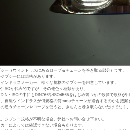
プシー（ウィンドラスにあるロープ＆チェーンを巻き取る部分）です。
のジプシーには規格があります。
ウインドラスメーカー、様々な規格のジプシーを用意しています。
NやISOが代表的ですが、その他色々種類があり、
DIN・ISOの中にもDIN766やISO4565をはじめ幾つかの数値で規格
ず、自艇ウインドラスが何規格の何mmφチェーンが適合するのかを把握
格の違うチェーンやロープを使うと、きちんと巻き取らないだけでなく
記、ジプシー規格が不明な場合、弊社へお問い合せ下さい。
ーカーによっては確認できない場合もあります。