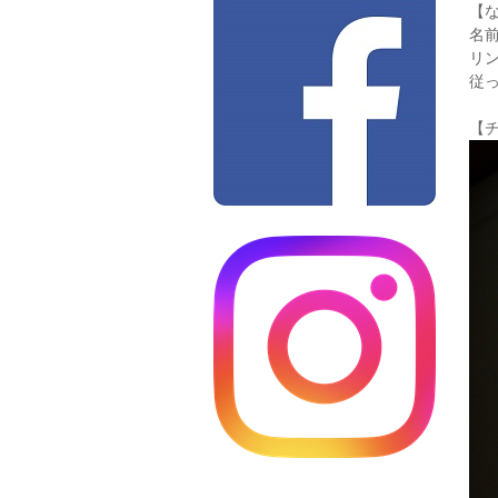
【
名
リ
従
【