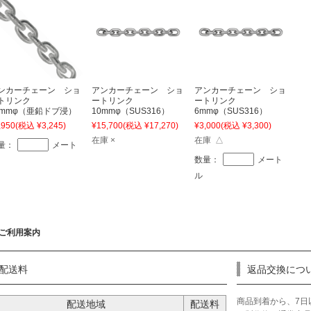
ンカーチェーン ショ
アンカーチェーン ショ
アンカーチェーン ショ
トリンク
ートリンク
ートリンク
0mmφ（亜鉛ドブ浸）
10mmφ（SUS316）
6mmφ（SUS316）
,950
(税込 ¥3,245)
¥15,700
(税込 ¥17,270)
¥3,000
(税込 ¥3,300)
在庫 ×
在庫 △
量：
メート
数量：
メート
ル
ご利用案内
配送料
返品交換につ
商品到着から、7日
配送地域
配送料