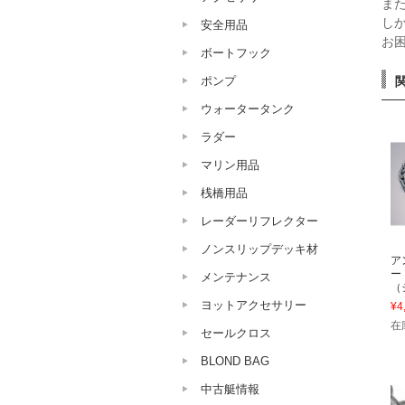
ま
し
安全用品
お
ボートフック
ポンプ
ウォータータンク
ラダー
マリン用品
桟橋用品
レーダーリフレクター
ノンスリップデッキ材
ア
ー
メンテナンス
（
ヨットアクセサリー
¥4
在
セールクロス
BLOND BAG
中古艇情報