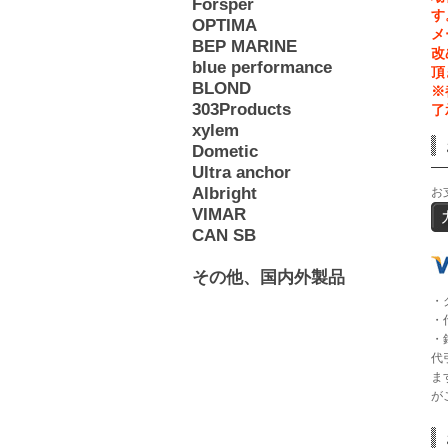
Forsper
す
OPTIMA
メ
BEP MARINE
改
blue performance
頂
BLOND
※
303Products
了
xylem
Dometic
Ultra anchor
Albright
お
VIMAR
CAN SB
その他、国内外製品
・
・
・
代
ま
が