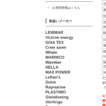
お買得情報はこちら
取扱いメーカー
LEWMAR
Victron energy
GISA TEX
Crew saver
Whale
MARINCO
Waveber
HELLA
MAX POWER
Loflan's
※
Goiot
送
Raymarine
（
PLASTIMO
※
Glendinning
貨
Vitrifrigo
場