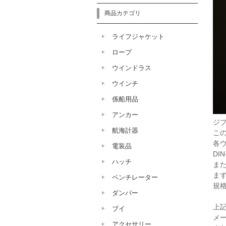
商品カテゴリ
ライフジャケット
ロープ
ウインドラス
ウインチ
係船用品
アンカー
ジ
航海計器
こ
各
電装品
DI
ハッチ
また
ま
ベンチレーター
規
ダンパー
上
ブイ
メ
アクセサリー