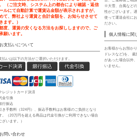
。 （ご注文時、システム上の都合により確認・返信
※大雪、台風など
ールにて自動計算で運賃込金額が表示されますが、
性がございます。
めて、弊社より運賃と合計金額を、お知らせさせて
使って運送会社に
きます。）
ださい。
都度、運賃の安くなる方法をお探ししますので、ご
承願います。
個人情報に関
お支払いについて
お客様からお預かり
ドレスなど)を、 
支払いは以下の方法がご選択いただけます。
があった場合以外
いません。
クレジットカード決済
代金引換
銀行振込
引き手数料（324円）、振込手数料はお客様のご負担となり
す。（20万円を超える商品は代金引換がご利用できない場合
ございます。）
お問い合わせ