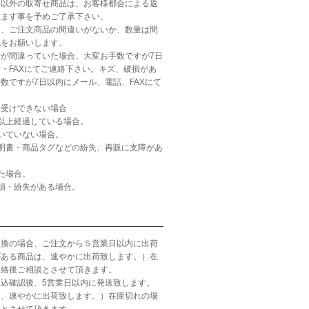
品以外の取寄せ商品は、お客様都合による返
ねます事を予めご了承下さい。
ら、ご注文商品の間違いがないか、数量は間
認をお願いします。
が間違っていた場合、大変お手数ですが7日
・FAXにてご連絡下さい。キズ、破損があ
数ですが7日以内にメール、電話、FAXにて
お受けできない場合
以上経過している場合。
いていない場合。
明書・商品タグなどの紛失、再販に支障があ
た場合。
損・紛失がある場合。
引換の場合、ご注文から５営業日以内に出荷
がある商品は、速やかに出荷致します。）在
連絡後ご相談とさせて頂きます。
込確認後、5営業日以内に発送致します。
は、速やかに出荷致します。）在庫切れの場
談とさせて頂きます。