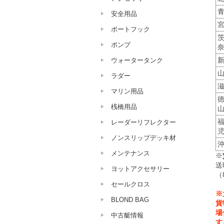
安全用品
ボートフック
ポンプ
ウォータータンク
ラダー
マリン用品
桟橋用品
レーダーリフレクター
ノンスリップデッキ材
メンテナンス
※
送
ヨットアクセサリー
（
セールクロス
※
BLOND BAG
貨
場
中古艇情報
す