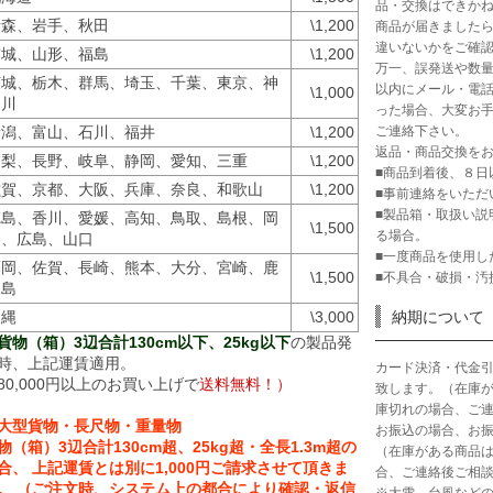
品・交換はできか
青森、岩手、秋田
\1,200
商品が届きました
違いないかをご確
宮城、山形、福島
\1,200
万一、誤発送や数量
茨城、栃木、群馬、埼玉、千葉、東京、神
以内にメール・電話
\1,000
奈川
った場合、大変お手
ご連絡下さい。
新潟、富山、石川、福井
\1,200
返品・商品交換を
山梨、長野、岐阜、静岡、愛知、三重
\1,200
■商品到着後、８日
滋賀、京都、大阪、兵庫、奈良、和歌山
\1,200
■事前連絡をいただ
■製品箱・取扱い説
徳島、香川、愛媛、高知、鳥取、島根、岡
\1,500
る場合。
山、広島、山口
■一度商品を使用し
福岡、佐賀、長崎、熊本、大分、宮崎、鹿
\1,500
■不具合・破損・汚
児島
沖縄
\3,000
納期について
貨物（箱）3辺合計130cm以下、25kg以下
の製品発
時、上記運賃適用。
カード決済・代金
80,000円以上のお買い上げで
送料無料！）
致します。（在庫
庫切れの場合、ご
大型貨物・長尺物・重量物
お振込の場合、お振
物（箱）3辺合計130cm超、25kg超・全長1.3m超の
（在庫がある商品
合、 上記運賃とは別に1,000円ご請求させて頂きま
合、ご連絡後ご相
。 （ご注文時、システム上の都合により確認・返信