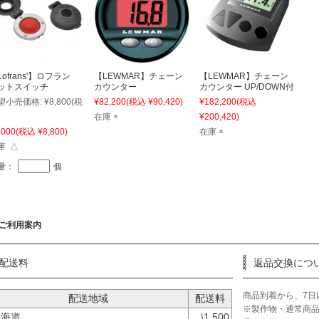
Lofrans'】ロフラン
【LEWMAR】チェーン
【LEWMAR】チェーン
ットスイッチ
カウンター
カウンター UP/DOWN付
望小売価格:
¥8,800
(税
¥82,200
(税込 ¥90,420)
¥182,200
(税込
在庫 ×
¥200,420)
,000
(税込 ¥8,800)
在庫 ×
庫 △
量：
個
ご利用案内
配送料
返品交換につ
商品到着から、7日
配送地域
配送料
※製作物・通常商
北海道
\1,500