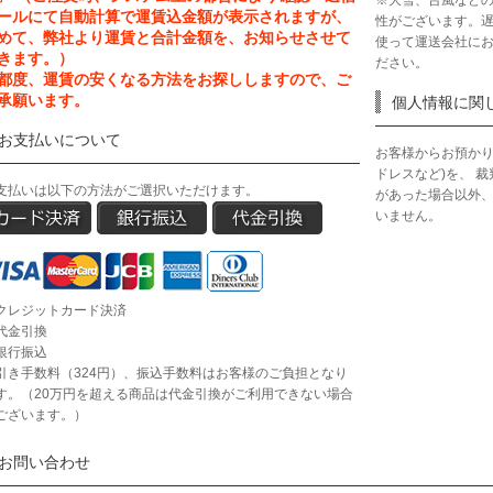
※大雪、台風など
ールにて自動計算で運賃込金額が表示されますが、
性がございます。
めて、弊社より運賃と合計金額を、お知らせさせて
使って運送会社に
きます。）
ださい。
都度、運賃の安くなる方法をお探ししますので、ご
承願います。
個人情報に関
お支払いについて
お客様からお預かり
ドレスなど)を、 
支払いは以下の方法がご選択いただけます。
があった場合以外
いません。
クレジットカード決済
代金引換
銀行振込
引き手数料（324円）、振込手数料はお客様のご負担となり
す。（20万円を超える商品は代金引換がご利用できない場合
ございます。）
お問い合わせ