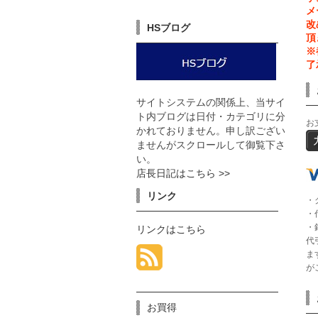
メ
改
HSブログ
頂
※
了
サイトシステムの関係上、当サイ
ト内ブログは日付・カテゴリに分
お
かれておりません。申し訳ござい
ませんがスクロールして御覧下さ
い。
店長日記はこちら >>
リンク
・
・
・
リンクはこちら
代
ま
が
お買得