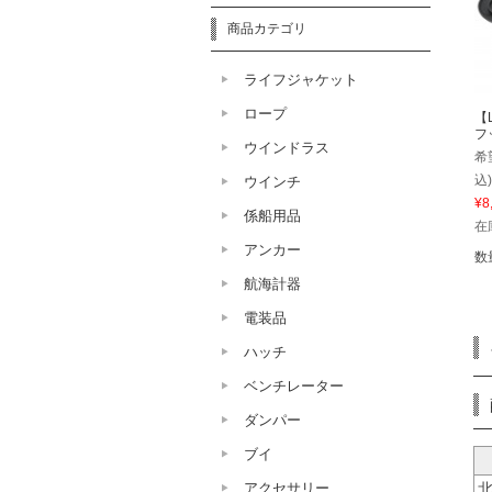
商品カテゴリ
ライフジャケット
ロープ
【
フ
ウインドラス
希
込)
ウインチ
¥8
係船用品
在
アンカー
数
航海計器
電装品
ハッチ
ベンチレーター
ダンパー
ブイ
アクセサリー