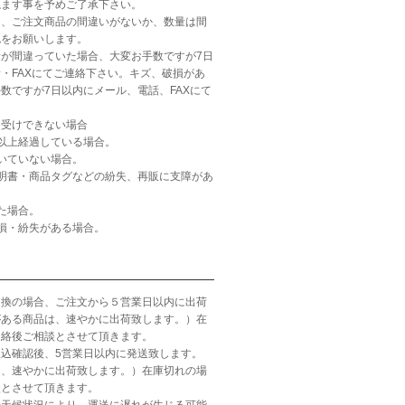
ねます事を予めご了承下さい。
ら、ご注文商品の間違いがないか、数量は間
認をお願いします。
が間違っていた場合、大変お手数ですが7日
・FAXにてご連絡下さい。キズ、破損があ
数ですが7日以内にメール、電話、FAXにて
お受けできない場合
以上経過している場合。
いていない場合。
明書・商品タグなどの紛失、再販に支障があ
た場合。
損・紛失がある場合。
引換の場合、ご注文から５営業日以内に出荷
がある商品は、速やかに出荷致します。）在
連絡後ご相談とさせて頂きます。
込確認後、5営業日以内に発送致します。
は、速やかに出荷致します。）在庫切れの場
談とさせて頂きます。