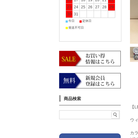
16
17
18
19
20
21
22
23
24
25
26
27
28
29
30
31
■
■
今日
定休日
■
発送不可日
商品検索
【L
ウ
カ