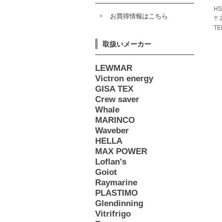
HS
お買得情報はこちら
〒
TE
取扱いメーカー
LEWMAR
Victron energy
GISA TEX
Crew saver
Whale
MARINCO
Waveber
HELLA
MAX POWER
Loflan's
Goiot
Raymarine
PLASTIMO
Glendinning
Vitrifrigo