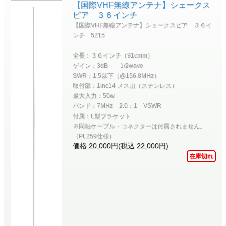
【国際VHF無線アンテナ】シェークス
ピア ３６インチ
【国際VHF無線アンテナ】シェークスピア ３６イ
ンチ 5215
全長：３６インチ（91cmm）
ゲイン：3dB 1/2wave
SWR：1.5以下（@156.8MHz）
取付部：1inc14 メス山（ステンレス）
最大入力：50w
バンド：7MHz 2.0：1 VSWR
付属：L型ブラケット
※同軸ケーブル・コネクターは付属されません。
（PL259仕様）
価格:20,000円(税込 22,000円)
在庫切れ