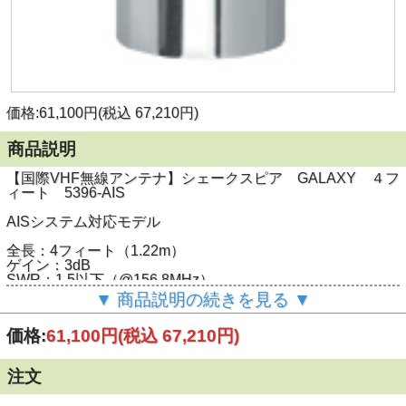
価格:61,100円(税込 67,210円)
商品説明
【国際VHF無線アンテナ】シェークスピア GALAXY ４フ
ィート 5396-AIS
AISシステム対応モデル
全長：4フィート（1.22m）
ゲイン：3dB
SWR：1.5以下（@156.8MHz）
取付部：1inc14 メス山（ステンレス）
▼ 商品説明の続きを見る ▼
最大入力：50w
付属：PL-259コネクター
価格:
61,100円
(税込 67,210円)
バンド：5MHz 2.0：1 VSWR
カラー：ホワイト
注文