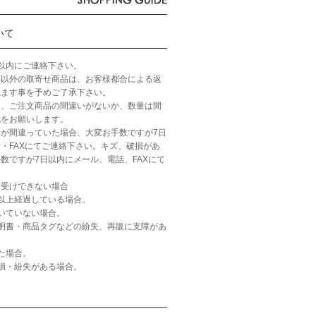
いて
以内にご連絡下さい。
品以外の取寄せ商品は、お客様都合による返
ねます事を予めご了承下さい。
ら、ご注文商品の間違いがないか、数量は間
認をお願いします。
が間違っていた場合、大変お手数ですが7日
・FAXにてご連絡下さい。キズ、破損があ
数ですが7日以内にメール、電話、FAXにて
お受けできない場合
以上経過している場合。
いていない場合。
明書・商品タグなどの紛失、再販に支障があ
た場合。
損・紛失がある場合。