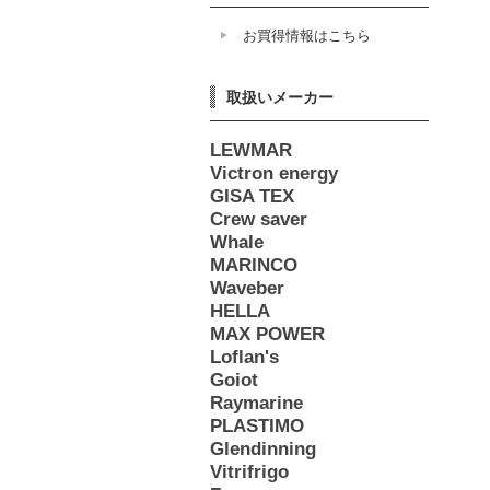
お買得情報はこちら
取扱いメーカー
LEWMAR
Victron energy
GISA TEX
Crew saver
Whale
MARINCO
Waveber
HELLA
MAX POWER
Loflan's
Goiot
Raymarine
PLASTIMO
Glendinning
Vitrifrigo