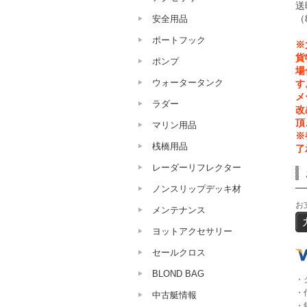
送
安全用品
（
ボートフック
※
貨
ポンプ
場
ウォータータンク
す
メ
ラダー
改
頂
マリン用品
※
桟橋用品
了
レーダーリフレクター
ノンスリップデッキ材
お
メンテナンス
ヨットアクセサリー
セールクロス
BLOND BAG
・
・
中古艇情報
・