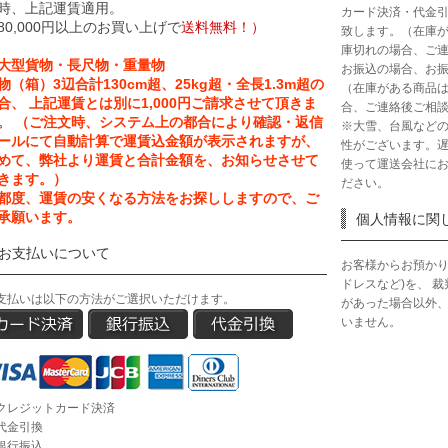
時、上記運賃適用。
カード決済・代金
80,000円以上のお買い上げで
送料無料！）
致します。（在庫
庫切れの場合、ご
大型貨物・長尺物・重量物
お振込の場合、お振
物（箱）3辺合計130cm超、25kg超・全長1.3m超の
（在庫がある商品
合、 上記運賃とは別に1,000円ご請求させて頂きま
合、ご連絡後ご相
。 （ご注文時、システム上の都合により確認・返信
※大雪、台風など
ールにて自動計算で運賃込金額が表示されますが、
性がございます。
めて、弊社より運賃と合計金額を、お知らせさせて
使って運送会社に
きます。）
ださい。
都度、運賃の安くなる方法をお探ししますので、ご
承願います。
個人情報に関
お支払いについて
お客様からお預かり
ドレスなど)を、 
支払いは以下の方法がご選択いただけます。
があった場合以外
いません。
クレジットカード決済
代金引換
銀行振込