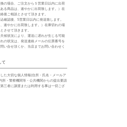
引換の場合、ご注文から５営業日以内に出荷
がある商品は、速やかに出荷致します。）在
連絡後ご相談とさせて頂きます。
込確認後、5営業日以内に発送致します。
は、速やかに出荷致します。）在庫切れの場
談とさせて頂きます。
の天候状況により、運送に遅れが生じる可能
遅れの状況は、発送連絡メールの伝票番号を
お問い合せ頂くか、当店までお問い合わせく
して
した大切な個人情報(住所・氏名・メールア
裁判所・警察機関等・公共機関からの提出要請
、第三者に譲渡または利用する事は一切ござ