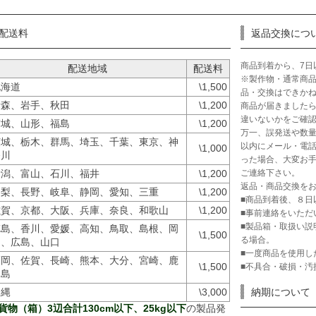
配送料
返品交換につ
商品到着から、7日
配送地域
配送料
※製作物・通常商
北海道
\1,500
品・交換はできか
青森、岩手、秋田
\1,200
商品が届きました
違いないかをご確
宮城、山形、福島
\1,200
万一、誤発送や数量
茨城、栃木、群馬、埼玉、千葉、東京、神
以内にメール・電話
\1,000
奈川
った場合、大変お手
ご連絡下さい。
新潟、富山、石川、福井
\1,200
返品・商品交換を
山梨、長野、岐阜、静岡、愛知、三重
\1,200
■商品到着後、８日
滋賀、京都、大阪、兵庫、奈良、和歌山
\1,200
■事前連絡をいただ
■製品箱・取扱い説
徳島、香川、愛媛、高知、鳥取、島根、岡
\1,500
る場合。
山、広島、山口
■一度商品を使用し
福岡、佐賀、長崎、熊本、大分、宮崎、鹿
\1,500
■不具合・破損・汚
児島
沖縄
\3,000
納期について
貨物（箱）3辺合計130cm以下、25kg以下
の製品発