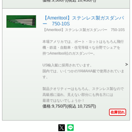
価格:9,500円(税込 10,450円)
【Ameritool】ステンレス製ガスダンパ
ー 750-10S
【Ameritool】ステンレス製ガスダンパー 750-10S
本場アメリカでは、ボート・ヨットはもちろん飛行
機・鉄道・自動車・住宅等様々な分野でシェアを
持つAmeritool社のガスダンパー。
US輸入艇に採用されています。
国内では、いくつかのYAMAHA艇で使用されていま
す。
製品クオリティーはもちろん、ステンレス製なので
高級感に溢れ、見えない部分にも拘る方には
最適ではないでしょうか！
価格:9,750円(税込 10,725円)
在庫切れ