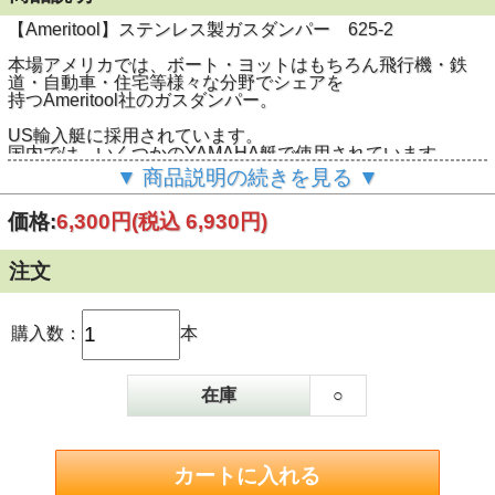
【Ameritool】ステンレス製ガスダンパー 625-2
本場アメリカでは、ボート・ヨットはもちろん飛行機・鉄
道・自動車・住宅等様々な分野でシェアを
持つAmeritool社のガスダンパー。
US輸入艇に採用されています。
国内では、いくつかのYAMAHA艇で使用されています。
▼ 商品説明の続きを見る ▼
製品クオリティーはもちろん、ステンレス製なので高級感に
溢れ、見えない部分にも拘る方には
価格:
6,300円
(税込 6,930円)
最適ではないでしょうか！
注文
購入数：
本
在庫
○