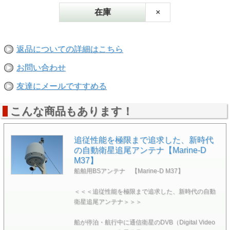
です。
在庫
×
地デジ放送は、出力を絞り、互いに隣接する他県の放送を混
信しないようにしています。
送信出力が小さく、電波の到達距離が短くなる地デジ放送を
海上で捕捉するには、
返品についての詳細はこちら
アンテナ自体の持つ能力を高める他ありません。
そこで、「Marine Digital EGG」は、スリット方式とダブル
お問い合わせ
ループ方式、
両方の要素をプラスして作られました。
友達にメールですすめる
（※ダブルループ方式とは、地デジ放送の送信アンテナとし
て採用されている方式です。）
こんな商品もあります！
本船・内航船・フェリー・漁船・プレジャーボートなど、実
績の高い製品です。
仕様
追従性能を極限まで追求した、新時代
受信帯：70～1000MHz
の自動衛星追尾アンテナ【Marine-D
BAND：FM・VHF・UHF
M37】
Gain ：0～6.5dBi
サイズ：400mmφ×H385mm
船舶用BSアンテナ 【Marine-D M37】
重量 ：2.2kg
取付 ：M6φ 53×53mm×4本
＜＜＜追従性能を極限まで追求した、新時代の自動
―注意―
衛星追尾アンテナ＞＞＞
※地上デジタルの特性上、地域や海域によって、受信しない
場合があります。
※受信状況の悪い場所では、増幅器を使用して下さい。
船が停泊・航行中に通信衛星のDVB（Digital Video
受信状況の良い場所で増幅器を使うと、映りが悪くなる場合