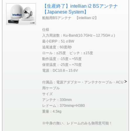
【生産終了】intellian i2 BSアンテナ
【Japanese System】
船舶用BSアンテナ 【intellian i2】
仕様
入力周波数：Ku-Band(10.7GHz～12.75GHｚ)
最小EIRP：51ｄBW
追尾速度：60度/秒
ロール：±25度 ピッチ：±15度
動作温度：-15度～+55度
保管温度：-25度～+70度
電源：DC10.8～15.6V
付属品：電源アダプター・アンテナケーブル・ACU
用ケーブル
サイズ
アンテナ：330mm
レドーム：370mmφ×H380
重量：4.5kg
※中身の無い、レドームのみも御用意可能！