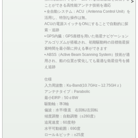
ことができる高性能アンテナ技術を適応
• 全自動システム：ACU（Antenna Control Unit）を
活用し、特別な操作は無。
ACUの電源スイッチをONにすることで自動的に探
索・追跡
• GPS内臓：GPS座標を用いた衛星ナビゲーション
アルゴリズムが搭載され、初期駆動時の目標衛星探
索時間を最小限に抑える事ができます
• ABSS（Active Beam Scanning System）技術が適
用され、船の位置が変化しても最適な衛星信号を捕
え追跡
仕様
入力周波数：Ku-Band(10.7GHz～12.75GHｚ)
アンテナタイプ：Parabolic
最小EIRP：50ｄBW
駆動軸：準3軸
偏波：水平/垂直 右回転/左回転
傾度調整：自動調整（±280度）
追尾速度：60度/秒
水平可動範囲：690度
ロール＆ピッチ：±25度