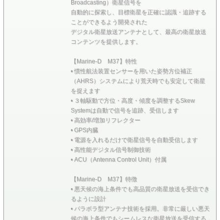
Broadcasting）衛星信号を
がありますのでご注意下さい。
自動的に探索し、目標衛星を正確に認識・追跡する
※TV側の設定、「アンテナに電源を供給する」に設定する
必要がある場合があります。
ことができるよう開発された
※発送の際、製品チェックをしてからになります関係上、数
デジタル衛星放送アンテナとして、最高の衛星放送
日頂きます事を御了承下さい。
コンテンツを提供します。
【Marine-D M37】特性
• 慣性航法装置センサーを用いた姿勢方位補正
（AHRS）システムにより荒天時でも安定して衛星
を捉えます
• ３軸駆動で方位・高度・傾度を調整するSkew
Systemは自動で信号を追跡、受信します
• 高効率/増加リフレクター
• GPS内臓
• 電源を入れるだけで衛星信号を自動受信します
• 高性能デジタル信号制御技術
• ACU（Antenna Control Unit）付属
【Marine-D M37】特徴
• 悪天候の海上条件でも高品質の衛星放送を受信でき
るように設計
• パラボラ型アンテナ技術を採用。非常に厳しい悪天
候の海上条件でもシームレスな衛星放送を受信する