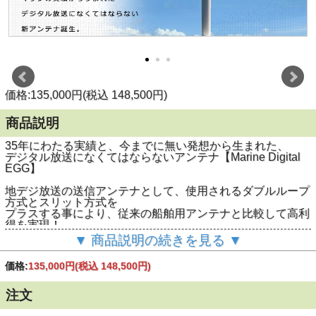
価格:135,000円(税込 148,500円)
商品説明
35年にわたる実績と、今までに無い発想から生まれた、
デジタル放送になくてはならないアンテナ【Marine Digital
EGG】
地デジ放送の送信アンテナとして、使用されるダブルループ
方式とスリット方式を
プラスする事により、従来の船舶用アンテナと比較して高利
得を実現！
卵型のデザインで、どの方向からの風雨でも影響を軽減でき
▼ 商品説明の続きを見る ▼
高耐久性を実現！
価格:
135,000円
(税込 148,500円)
地デジ電波は、横に走る特徴がある為、
円盤型のような高さの薄いアンテナでは受信しにくいのが特
徴です。
注文
図
図のように、EGGの形状は360°どの方向からでも受信可能