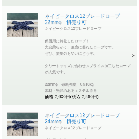
ネイビークロス12ブレードロープ
22mmφ 切売り可
ネイビークロス12ブレードロープ
係留用に特化したロープ！
大変柔らかく、強度に優れたロープです。
ぜひ、愛艇のもやいにどうぞ。
クリートサイズに合わせスプライス加工したロープ
が人気です。
22mmφ 破断強度 6,910kg
素材：光沢のあるエステル原糸
価格:2,600円(税込 2,860円)
ネイビークロス12ブレードロープ
24mmφ 切売り可
ネイビークロス12ブレードロープ