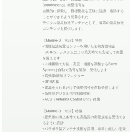
Broadcasting）衛星信号を
自動的に探索し、目標衛星を正確に認識・追跡する
ことができるよう開発された
デジタル衛星放送アンテナとして、最高の衛星放送
コンテンツを提供します。
【Marine-D M37】特性
• 慣性航法装置センサーを用いた姿勢方位補正
（AHRS）システムにより荒天時でも安定して衛星
を捉えます
• ３軸駆動で方位・高度・傾度を調整するSkew
Systemは自動で信号を追跡、受信します
• 高効率/増加リフレクター
• GPS内臓
• 電源を入れるだけで衛星信号を自動受信します
• 高性能デジタル信号制御技術
• ACU（Antenna Control Unit）付属
【Marine-D M37】特徴
• 悪天候の海上条件でも高品質の衛星放送を受信でき
るように設計
• パラボラ型アンテナ技術を採用。非常に厳しい悪天