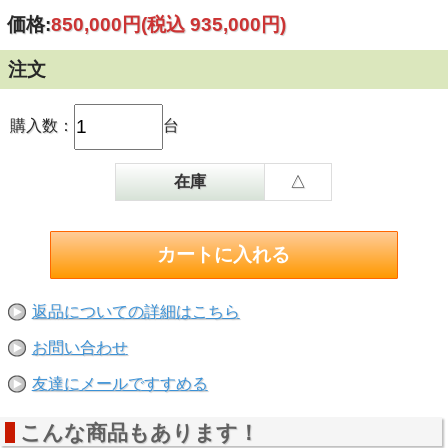
価格:
850,000円
(税込 935,000円)
付属品：電源アダプター・アンテナケーブル・ACU用ケー
ブル
サイズ
注文
アンテナ：370mm
レドーム：430mmφ×H440
重量：9kg
購入数：
台
※中身の無い、レドームのみも御用意可能！
※業販（マリン関係）可能です。
在庫
△
※i3以外のモデルも取扱い可能です。
※詳しくは、直接お問い合せ下さい。
返品についての詳細はこちら
お問い合わせ
友達にメールですすめる
こんな商品もあります！