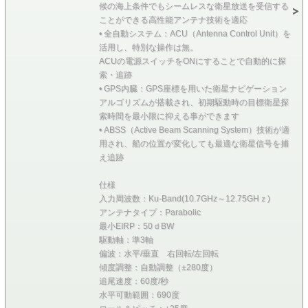
候の海上条件でもシームレスな衛星放送を受信する
ことができる高性能アンテナ技術を適応
• 全自動システム：ACU（Antenna Control Unit）を
活用し、特別な操作は無。
ACUの電源スイッチをONにすることで自動的に探
索・追跡
• GPS内臓：GPS座標を用いた衛星ナビゲーション
アルゴリズムが搭載され、初期駆動時の目標衛星探
索時間を最小限に抑える事ができます
• ABSS（Active Beam Scanning System）技術が適
用され、船の位置が変化しても最適な衛星信号を捕
え追跡
仕様
入力周波数：Ku-Band(10.7GHz～12.75GHｚ)
アンテナタイプ：Parabolic
最小EIRP：50ｄBW
駆動軸：準3軸
偏波：水平/垂直 右回転/左回転
傾度調整：自動調整（±280度）
追尾速度：60度/秒
水平可動範囲：690度