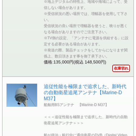
※地上デジタルの特性上、地域や海域によって、受
信しない場合があります。
※受信状況の悪い場所では、増幅器を使用して下さ
い。
受信状況の良い場所で増幅器を使うと、映りが悪く
なる場合がありますのでご注意下さい。
※TV側の設定、「アンテナに電源を供給する」に設
定する必要がある場合があります。
※発送の際、製品チェックをしてからになります関
係上、数日頂きます事を御了承下さい。
価格:135,000円(税込 148,500円)
在庫切れ
追従性能を極限まで追求した、新時代
の自動衛星追尾アンテナ【Marine-D
M37】
船舶用BSアンテナ 【Marine-D M37】
＜＜＜追従性能を極限まで追求した、新時代の自動
衛星追尾アンテナ＞＞＞
船が停泊・航行中に通信衛星のDVB（Digital Video