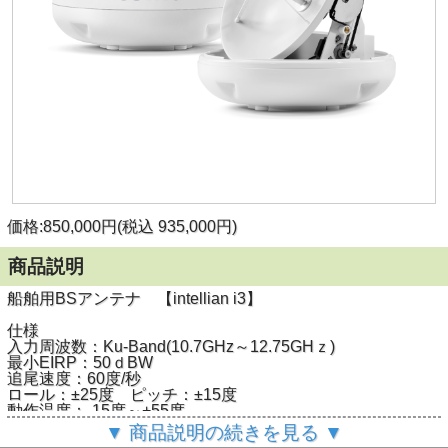
価格:850,000円(税込 935,000円)
商品説明
船舶用BSアンテナ 【intellian i3】
仕様
入力周波数：Ku-Band(10.7GHz～12.75GHｚ)
最小EIRP：50ｄBW
追尾速度：60度/秒
ロール：±25度 ピッチ：±15度
動作温度：-15度～+55度
保管温度：-25度～+70度
▼ 商品説明の続きを見る ▼
電源：DC10.8～15.6V