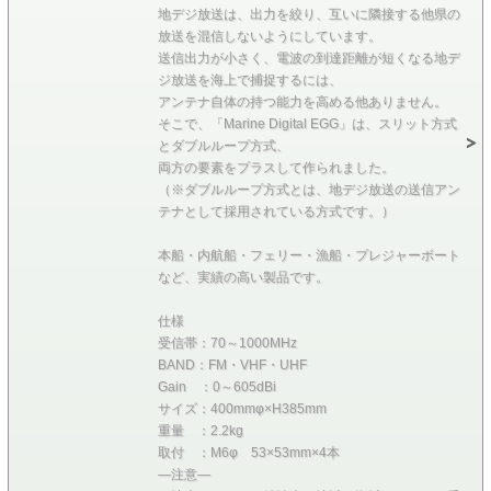
地デジ放送は、出力を絞り、互いに隣接する他県の
放送を混信しないようにしています。
送信出力が小さく、電波の到達距離が短くなる地デ
ジ放送を海上で捕捉するには、
アンテナ自体の持つ能力を高める他ありません。
そこで、「Marine Digital EGG」は、スリット方式
とダブルループ方式、
両方の要素をプラスして作られました。
（※ダブルループ方式とは、地デジ放送の送信アン
テナとして採用されている方式です。）
本船・内航船・フェリー・漁船・プレジャーボート
など、実績の高い製品です。
仕様
受信帯：70～1000MHz
BAND：FM・VHF・UHF
Gain ：0～605dBi
サイズ：400mmφ×H385mm
重量 ：2.2kg
取付 ：M6φ 53×53mm×4本
―注意―