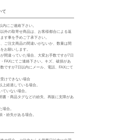
いて
以内にご連絡下さい。
品以外の取寄せ商品は、お客様都合による返
ねます事を予めご了承下さい。
ら、ご注文商品の間違いがないか、数量は間
認をお願いします。
が間違っていた場合、大変お手数ですが7日
・FAXにてご連絡下さい。キズ、破損があ
数ですが7日以内にメール、電話、FAXにて
お受けできない場合
以上経過している場合。
いていない場合。
明書・商品タグなどの紛失、再販に支障があ
た場合。
損・紛失がある場合。