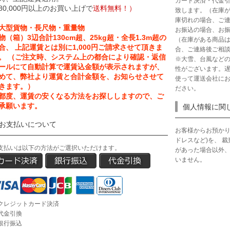
カード決済・代金
80,000円以上のお買い上げで
送料無料！）
致します。（在庫
庫切れの場合、ご
大型貨物・長尺物・重量物
お振込の場合、お振
物（箱）3辺合計130cm超、25kg超・全長1.3m超の
（在庫がある商品
合、 上記運賃とは別に1,000円ご請求させて頂きま
合、ご連絡後ご相
。 （ご注文時、システム上の都合により確認・返信
※大雪、台風など
ールにて自動計算で運賃込金額が表示されますが、
性がございます。
めて、弊社より運賃と合計金額を、お知らせさせて
使って運送会社に
きます。）
ださい。
都度、運賃の安くなる方法をお探ししますので、ご
承願います。
個人情報に関
お支払いについて
お客様からお預かり
ドレスなど)を、 
支払いは以下の方法がご選択いただけます。
があった場合以外
いません。
クレジットカード決済
代金引換
銀行振込