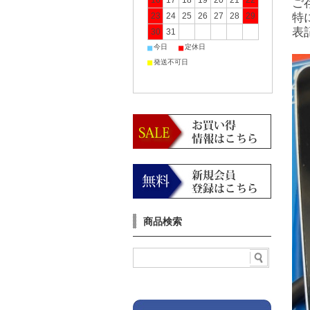
16
17
18
19
20
21
22
ご
23
24
25
26
27
28
29
特
表
30
31
■
■
今日
定休日
■
発送不可日
商品検索