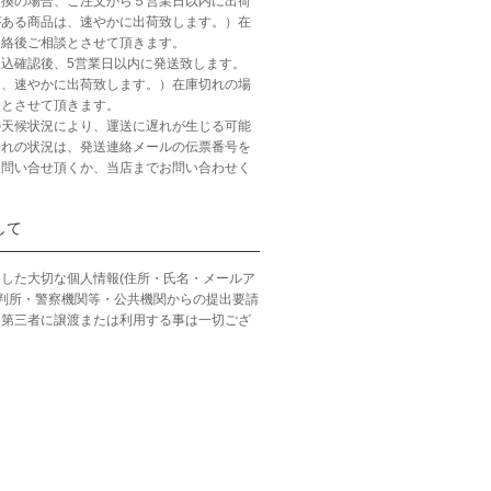
引換の場合、ご注文から５営業日以内に出荷
がある商品は、速やかに出荷致します。）在
連絡後ご相談とさせて頂きます。
込確認後、5営業日以内に発送致します。
は、速やかに出荷致します。）在庫切れの場
談とさせて頂きます。
の天候状況により、運送に遅れが生じる可能
遅れの状況は、発送連絡メールの伝票番号を
お問い合せ頂くか、当店までお問い合わせく
して
した大切な個人情報(住所・氏名・メールア
裁判所・警察機関等・公共機関からの提出要請
、第三者に譲渡または利用する事は一切ござ