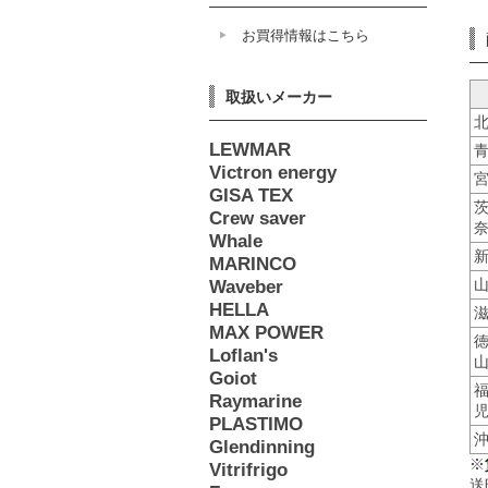
お買得情報はこちら
取扱いメーカー
LEWMAR
Victron energy
GISA TEX
Crew saver
Whale
MARINCO
Waveber
HELLA
MAX POWER
Loflan's
Goiot
Raymarine
PLASTIMO
Glendinning
※
Vitrifrigo
送