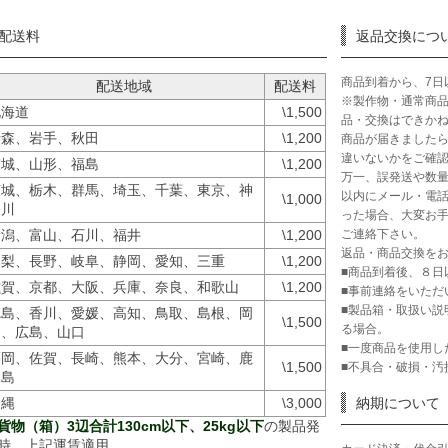
配送料
返品交換につ
商品到着から、7日
配送地域
配送料
※製作物・通常商
北海道
\1,500
品・交換はできか
青森、岩手、秋田
\1,200
商品が届きました
違いないかをご確
宮城、山形、福島
\1,200
万一、誤発送や数量
茨城、栃木、群馬、埼玉、千葉、東京、神
以内にメール・電話
\1,000
奈川
った場合、大変お手
ご連絡下さい。
新潟、富山、石川、福井
\1,200
返品・商品交換を
山梨、長野、岐阜、静岡、愛知、三重
\1,200
■商品到着後、８日
滋賀、京都、大阪、兵庫、奈良、和歌山
\1,200
■事前連絡をいただ
■製品箱・取扱い説
徳島、香川、愛媛、高知、鳥取、島根、岡
\1,500
る場合。
山、広島、山口
■一度商品を使用し
福岡、佐賀、長崎、熊本、大分、宮崎、鹿
\1,500
■不具合・破損・汚
児島
沖縄
\3,000
納期について
貨物（箱）3辺合計130cm以下、25kg以下
の製品発
時、上記運賃適用。