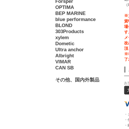
Forsper
（
OPTIMA
BEP MARINE
※
blue performance
貨
BLOND
場
303Products
す
xylem
メ
Dometic
改
頂
Ultra anchor
※
Albright
了
VIMAR
CAN SB
その他、国内外製品
お
・
・
・