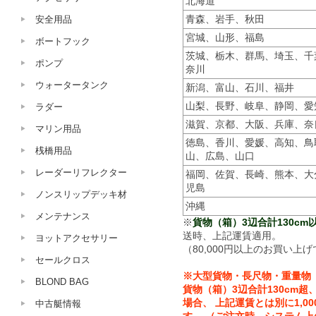
北海道
安全用品
青森、岩手、秋田
宮城、山形、福島
ボートフック
茨城、栃木、群馬、埼玉、千
ポンプ
奈川
ウォータータンク
新潟、富山、石川、福井
山梨、長野、岐阜、静岡、愛
ラダー
滋賀、京都、大阪、兵庫、奈
マリン用品
徳島、香川、愛媛、高知、鳥
桟橋用品
山、広島、山口
レーダーリフレクター
福岡、佐賀、長崎、熊本、大
児島
ノンスリップデッキ材
沖縄
メンテナンス
※
貨物（箱）3辺合計130cm以
送時、上記運賃適用。
ヨットアクセサリー
（80,000円以上のお買い上げ
セールクロス
※大型貨物・長尺物・重量物
BLOND BAG
貨物（箱）3辺合計130cm超、
場合、 上記運賃とは別に1,0
中古艇情報