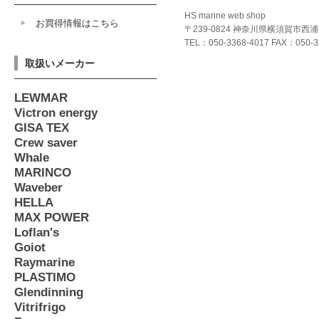
HS marine web shop
お買得情報はこちら
〒239-0824 神奈川県横須賀市西
TEL：050-3368-4017 FAX：050-3
取扱いメーカー
LEWMAR
Victron energy
GISA TEX
Crew saver
Whale
MARINCO
Waveber
HELLA
MAX POWER
Loflan's
Goiot
Raymarine
PLASTIMO
Glendinning
Vitrifrigo