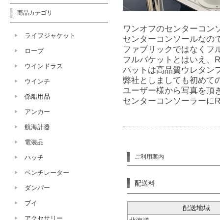
商品カテゴリ
ワンオフのセンターコンソ
ライフジャケット
センターコンソールなの
ファブリックではなくフ
ロープ
フルバケットとはいえ、
ウインドラス
パットは高品質ウレタン
弊社としましても初めて
ウインチ
ユーザー様から写真を頂
係船用品
センターコンソーラーにR
アンカー
航海計器
電装品
ご利用案内
ハッチ
ベンチレーター
配送料
ダンパー
ブイ
配送地域
アクセサリー