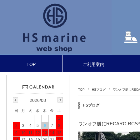
TOP
ご利用案内
TOP
HSブログ
ワンオフ艇にRECA
2026/08
HSブログ
日
月
火
水
木
金
土
1
ワンオフ艇にRECARO RC
2
3
4
5
6
7
8
9
10
11
12
13
14
15