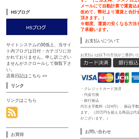
す。 （ご注文時、システム
メールにて自動計算で運賃込
改めて、弊社より運賃と合計
HSブログ
頂きます。）
※都度、運賃の安くなる方法
了承願います。
お支払いについて
サイトシステムの関係上、当サイ
ト内ブログは日付・カテゴリに分
お支払いは以下の方法がご選択い
かれておりません。申し訳ござい
ませんがスクロールして御覧下さ
い。
店長日記はこちら >>
リンク
・クレジットカード決済
・代金引換
リンクはこちら
・銀行振込
代引き手数料（324円）、振込手
ます。（20万円を超える商品は代
がございます。）
お問い合わせ
お買得