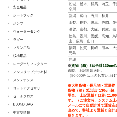
茨城、栃木、群馬、埼玉、千
安全用品
奈川
ボートフック
新潟、富山、石川、福井
山梨、長野、岐阜、静岡、愛
ポンプ
滋賀、京都、大阪、兵庫、奈
ウォータータンク
徳島、香川、愛媛、高知、鳥
ラダー
山、広島、山口
マリン用品
福岡、佐賀、長崎、熊本、大
児島
桟橋用品
沖縄
レーダーリフレクター
※
貨物（箱）3辺合計130cm以
送時、上記運賃適用。
ノンスリップデッキ材
（80,000円以上のお買い上げ
メンテナンス
※大型貨物・長尺物・重量物
ヨットアクセサリー
貨物（箱）3辺合計130cm超、
場合、 上記運賃とは別に1,0
セールクロス
す。 （ご注文時、システム
BLOND BAG
メールにて自動計算で運賃込
改めて、弊社より運賃と合計
中古艇情報
頂きます。）