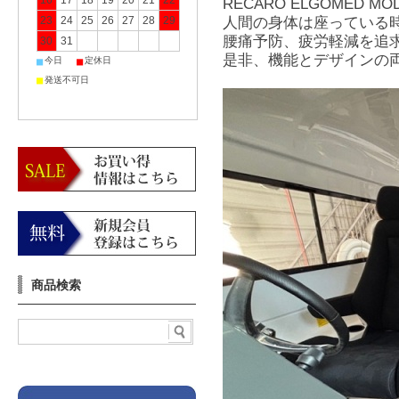
16
17
18
19
20
21
22
RECARO ELGOMED MO
23
24
25
26
27
28
29
人間の身体は座っている
腰痛予防、疲労軽減を追求
30
31
是非、機能とデザインの
■
■
今日
定休日
■
発送不可日
商品検索