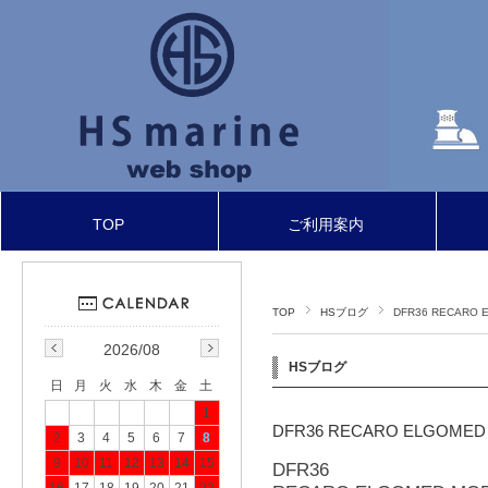
TOP
ご利用案内
TOP
HSブログ
DFR36 RECARO 
2026/08
HSブログ
日
月
火
水
木
金
土
1
DFR36 RECARO ELGOMED
2
3
4
5
6
7
8
9
10
11
12
13
14
15
DFR36