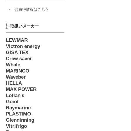
お買得情報はこちら
取扱いメーカー
LEWMAR
Victron energy
GISA TEX
Crew saver
Whale
MARINCO
Waveber
HELLA
MAX POWER
Loflan's
Goiot
Raymarine
PLASTIMO
Glendinning
Vitrifrigo