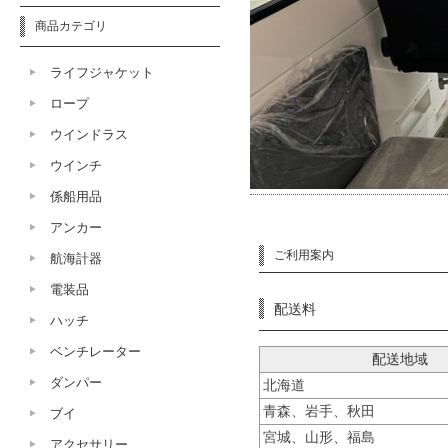
商品カテゴリ
ライフジャケット
ロープ
ウインドラス
ウインチ
係船用品
アンカー
ご利用案内
航海計器
電装品
配送料
ハッチ
ベンチレーター
配送地域
ダンパー
北海道
青森、岩手、秋田
ブイ
宮城、山形、福島
アクセサリー