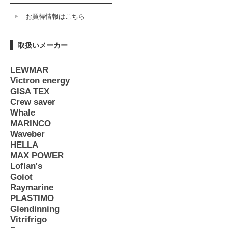
お買得情報はこちら
取扱いメーカー
LEWMAR
Victron energy
GISA TEX
Crew saver
Whale
MARINCO
Waveber
HELLA
MAX POWER
Loflan's
Goiot
Raymarine
PLASTIMO
Glendinning
Vitrifrigo