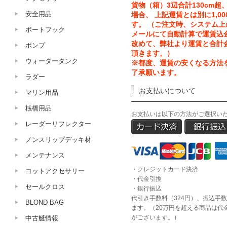
貨物（箱）3辺合計130cm超、
安全用品
場合、 上記運賃とは別に1,0
す。 （ご注文時、システム
ボートフック
メールにて自動計算で運賃込
改めて、弊社より運賃と合計
ポンプ
頂きます。）
ウォータータンク
※都度、運賃の安くなる方法
了承願います。
ラダー
お支払いについて
マリン用品
桟橋用品
お支払いは以下の方法がご選択い
レーダーリフレクター
ノンスリップデッキ材
メンテナンス
・クレジットカード決済
ヨットアクセサリー
・代金引換
セールクロス
・銀行振込
代引き手数料（324円）、振込手
BLOND BAG
ます。（20万円を超える商品は代
がございます。）
中古艇情報