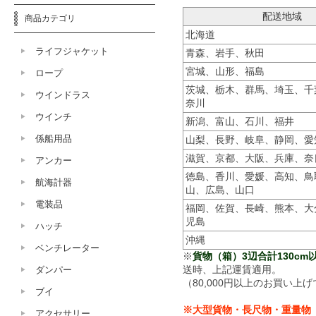
配送地域
商品カテゴリ
北海道
ライフジャケット
青森、岩手、秋田
宮城、山形、福島
ロープ
茨城、栃木、群馬、埼玉、千
ウインドラス
奈川
ウインチ
新潟、富山、石川、福井
係船用品
山梨、長野、岐阜、静岡、愛
滋賀、京都、大阪、兵庫、奈
アンカー
徳島、香川、愛媛、高知、鳥
航海計器
山、広島、山口
電装品
福岡、佐賀、長崎、熊本、大
児島
ハッチ
沖縄
ベンチレーター
※
貨物（箱）3辺合計130cm以
ダンパー
送時、上記運賃適用。
（80,000円以上のお買い上げ
ブイ
※大型貨物・長尺物・重量物
アクセサリー