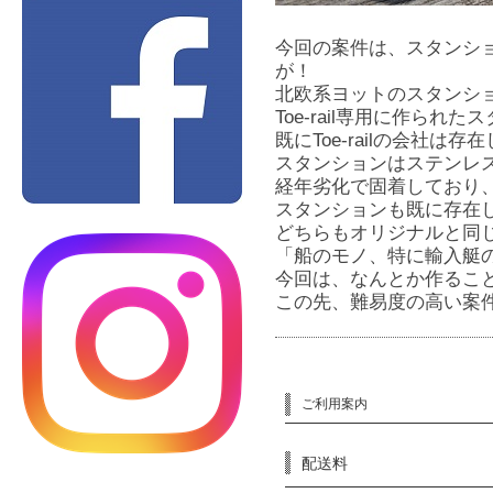
今回の案件は、スタンシ
が！
北欧系ヨットのスタンシ
Toe-rail専用に作られ
既にToe-railの会社
スタンションはステンレ
経年劣化で固着しており
スタンションも既に存在
どちらもオリジナルと同
「船のモノ、特に輸入艇
今回は、なんとか作るこ
この先、難易度の高い案
ご利用案内
配送料