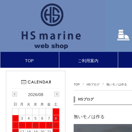
TOP
ご利用案内
TOP
HSブログ
無いモノは作る
2026/08
HSブログ
日
月
火
水
木
金
土
1
無いモノは作る
2
3
4
5
6
7
8
9
10
11
12
13
14
15